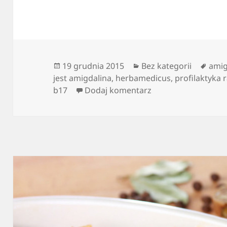
Data
Kategorie
Tagi
19 grudnia 2015
Bez kategorii
amig
publikacji
jest amigdalina
,
herbamedicus
,
profilaktyka 
do Witamina B17 un
b17
Dodaj komentarz