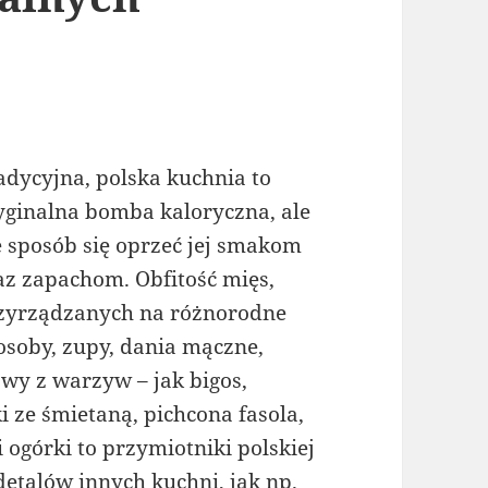
adycyjna, polska kuchnia to
yginalna bomba kaloryczna, ale
e sposób się oprzeć jej smakom
az zapachom. Obfitość mięs,
zyrządzanych na różnorodne
osoby, zupy, dania mączne,
awy z warzyw – jak bigos,
 ze śmietaną, pichcona fasola,
ogórki to przymiotniki polskiej
etalów innych kuchni, jak np.