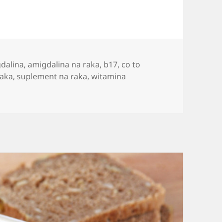
dalina
,
amigdalina na raka
,
b17
,
co to
raka
,
suplement na raka
,
witamina
iwersalnie znana jako amigdalina