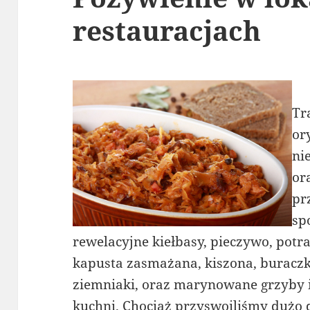
restauracjach
Tr
or
ni
or
pr
sp
rewelacyjne kiełbasy, pieczywo, potr
kapusta zasmażana, kiszona, buraczki
ziemniaki, oraz marynowane grzyby i 
kuchni. Chociaż przyswoiliśmy dużo d