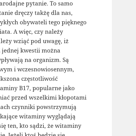
arodajne pytanie. To samo
tanie dręczy takżę dla nas,
ykłych obywateli tego pięknego
iata. A więc, czy należy
leży wziąć pod uwagę, iż
 jednej kwestii można
wpływają na organizm. Są
mowym i wczesnowiosennym,
ększona częstotliwość
taminy B17, popularne jako
niać przed wszelkimi kłopotami
nach czynniki powstrzymują
łykające witaminy wyglądają
ę ten, kto sądzi, że witaminy
. Jeżeli ktoś będzie się