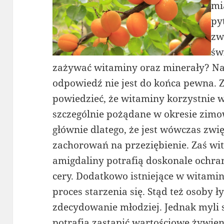
mi
py
zw
św
zażywać witaminy oraz minerały? Na
odpowiedź nie jest do końca pewna. Z
powiedzieć, że witaminy korzystnie 
szczególnie pożądane w okresie zi
głównie dlatego, że jest wówczas zwi
zachorowań na przeziębienie. Zaś wi
amigdaliny potrafią doskonale ochra
cery. Dodatkowo istniejące w witami
proces starzenia się. Stąd też osoby 
zdecydowanie młodziej. Jednak myli si
potrafią zastąpić wartościowe żywienie