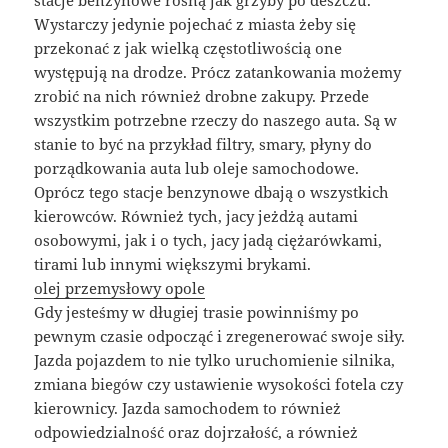
stacje benzynowe rosną jak grzyby po deszczu.
Wystarczy jedynie pojechać z miasta żeby się
przekonać z jak wielką częstotliwością one
występują na drodze. Prócz zatankowania możemy
zrobić na nich również drobne zakupy. Przede
wszystkim potrzebne rzeczy do naszego auta. Są w
stanie to być na przykład filtry, smary, płyny do
porządkowania auta lub oleje samochodowe.
Oprócz tego stacje benzynowe dbają o wszystkich
kierowców. Również tych, jacy jeżdżą autami
osobowymi, jak i o tych, jacy jadą ciężarówkami,
tirami lub innymi większymi brykami.
olej przemysłowy opole
Gdy jesteśmy w długiej trasie powinniśmy po
pewnym czasie odpocząć i zregenerować swoje siły.
Jazda pojazdem to nie tylko uruchomienie silnika,
zmiana biegów czy ustawienie wysokości fotela czy
kierownicy. Jazda samochodem to również
odpowiedzialność oraz dojrzałość, a również