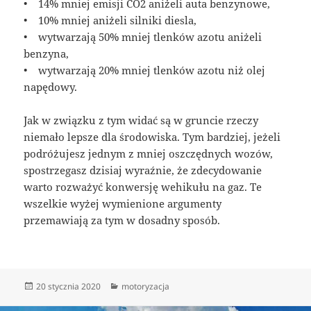
• 14% mniej emisji CO2 aniżeli auta benzynowe,
• 10% mniej aniżeli silniki diesla,
• wytwarzają 50% mniej tlenków azotu aniżeli
benzyna,
• wytwarzają 20% mniej tlenków azotu niż olej
napędowy.
Jak w związku z tym widać są w gruncie rzeczy
niemało lepsze dla środowiska. Tym bardziej, jeżeli
podróżujesz jednym z mniej oszczędnych wozów,
spostrzegasz dzisiaj wyraźnie, że zdecydowanie
warto rozważyć konwersję wehikułu na gaz. Te
wszelkie wyżej wymienione argumenty
przemawiają za tym w dosadny sposób.
Data
Kategorie
20 stycznia 2020
motoryzacja
publikacji