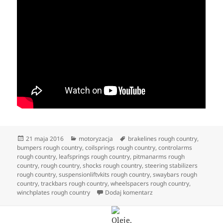
Data
Kategorie
Tagi
21 maja 2016
motoryzacja
brakelines rough country
,
publikacji
bumpers rough country
,
coilsprings rough country
,
controlarms
rough country
,
leafsprings rough country
,
pitmanarms rough
country
,
rough country
,
shocks rough country
,
steering stabilizers
rough country
,
suspensionliftvkits rough country
,
swaybars rough
country
,
trackbars rough country
,
wheelspacers rough country
,
do Cars in offroad
winchplates rough country
Dodaj komentarz