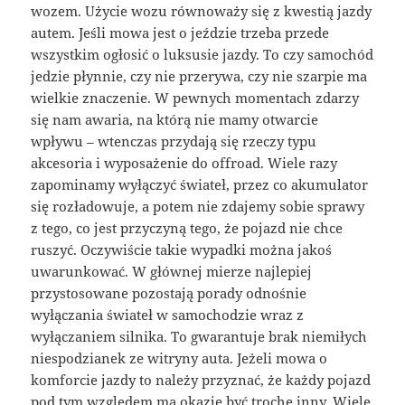
wozem. Użycie wozu równoważy się z kwestią jazdy
autem. Jeśli mowa jest o jeździe trzeba przede
wszystkim ogłosić o luksusie jazdy. To czy samochód
jedzie płynnie, czy nie przerywa, czy nie szarpie ma
wielkie znaczenie. W pewnych momentach zdarzy
się nam awaria, na którą nie mamy otwarcie
wpływu – wtenczas przydają się rzeczy typu
akcesoria i wyposażenie do offroad. Wiele razy
zapominamy wyłączyć świateł, przez co akumulator
się rozładowuje, a potem nie zdajemy sobie sprawy
z tego, co jest przyczyną tego, że pojazd nie chce
ruszyć. Oczywiście takie wypadki można jakoś
uwarunkować. W głównej mierze najlepiej
przystosowane pozostają porady odnośnie
wyłączania świateł w samochodzie wraz z
wyłączaniem silnika. To gwarantuje brak niemiłych
niespodzianek ze witryny auta. Jeżeli mowa o
komforcie jazdy to należy przyznać, że każdy pojazd
pod tym względem ma okazję być trochę inny. Wiele