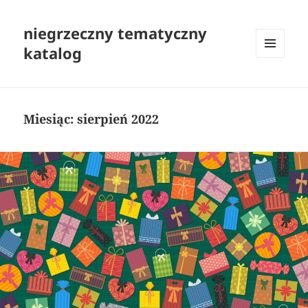
niegrzeczny tematyczny
katalog
MENU
I
WIDGETY
Miesiąc:
sierpień 2022