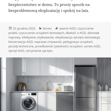
bezpieczeństwo w domu. To prosty sposób na
bezproblemową eksploatację i spokój na lata.
Data
Kategorie
Tagi
25 grudnia 2025
biznes
awarie AGD
,
czyszczenie
publikacji
pralek
,
czyszczenie urządzeń domowych
,
dbałość o AGD
,
domowe
naprawy
,
efektywne użytkowanie
,
eksploatacja sprzętu domowego
,
konserwacja AGD
,
naprawa zmywarek
,
pielęgnacja urządzeń
,
porady techniczne
,
przedłużenie żywotności urządzeń
,
serwis AGD
,
sprzęt AGD
,
utrzymanie sprzętu