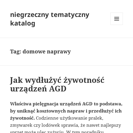
niegrzeczny tematyczny
katalog
MENU
I
WIDGETY
Tag:
domowe naprawy
Jak wydłużyć żywotność
urządzeń AGD
Właściwa pielęgnacja urządzeń AGD to podstawa,
by uniknąć kosztownych napraw i przedłużyć ich
żywotność.
Codzienne użytkowanie pralek,
zmywarek czy lodówek sprawia, że nawet najlepszy
sprzęt może ulec zużyciu. W tym poradniku